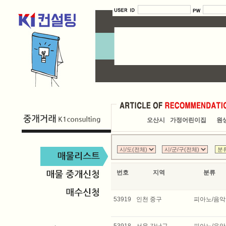
오산시
가정어린이집
원생
번호
지역
분류
53919
인천 중구
피아노/음악