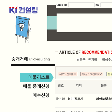
남동구
유치원
원생수:
번호
지역
분류
54419
경기 김포시
피아노/음악