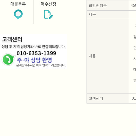
희망권리금
45
제목
현
내용
고객센터
010