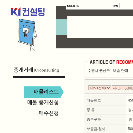
수원시 권선구
보습-단과
매물번호
45
종 류
경
층수구분
층
보증금/월세
50