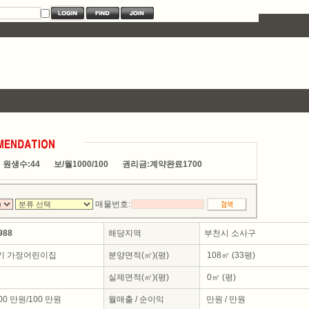
원생수:44
보/월1000/100
권리금:계약완료1700
매물번호:
988
해당지역
부천시 소사구
기 가정어린이집
분양면적(㎡)(평)
108㎡ (33평)
실제면적(㎡)(평)
0㎡ (평)
00 만원/100 만원
월매출 / 순이익
만원 / 만원