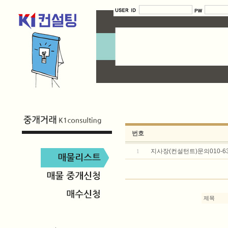
번호
지사장(컨설턴트)문의010-635
1