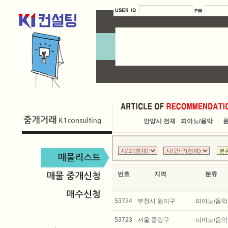
안양시 전체
피아노/음악
원
번호
지역
분류
53724
부천시 원미구
피아노/음악
53723
서울 중랑구
피아노/음악