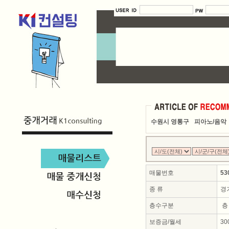
수원시 영통구
피아노/음악
매물번호
53
종 류
경기
층수구분
층
보증금/월세
30