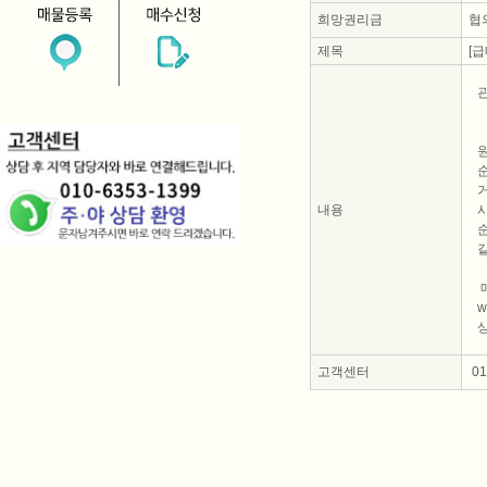
희망권리금
협의
제목
[급
원
순
내용
w
상
고객센터
010