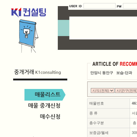
안양시 동안구
보습-단과
매물번호
46
종 류
서
층수구분
층
보증금/월세
30